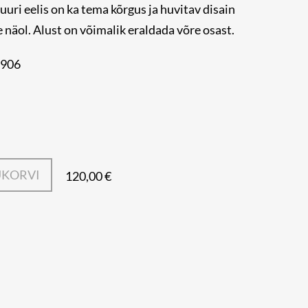
uuri eelis on ka tema kõrgus ja huvitav disain
e näol. Alust on võimalik eraldada võre osast.
0906
UKORVI
120,00 €