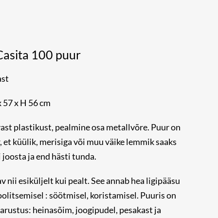
Casita 100 puur
ast
 57 x H 56 cm
ast plastikust, pealmine osa metallvõre. Puur on
r, et küülik, merisiga või muu väike lemmik saaks
i joosta ja end hästi tunda.
 nii esiküljelt kui pealt. See annab hea ligipääsu
olitsemisel : söötmisel, koristamisel. Puuris on
arustus: heinasõim, joogipudel, pesakast ja