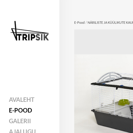
/
E-Pood
NÄRILISTE JA KÜÜLIKUTE KA
AVALEHT
E-POOD
GALERII
AJALUGU