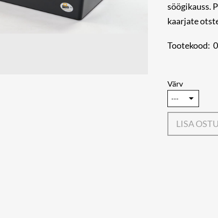
söögikauss. P
kaarjate otst
Tootekood: 
Värv
LISA OST