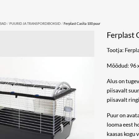
/
/
UBAD
PUURID JA TRANSPORDIBOKSID
Ferplast Casita 100 puur
Ferplast 
Tootja: Ferpl
Mõõdud: 96 x
Alus on tugev
piisavalt suu
piisavalt ring
Puur on avatav
looma eest ho
kaasas kogu v