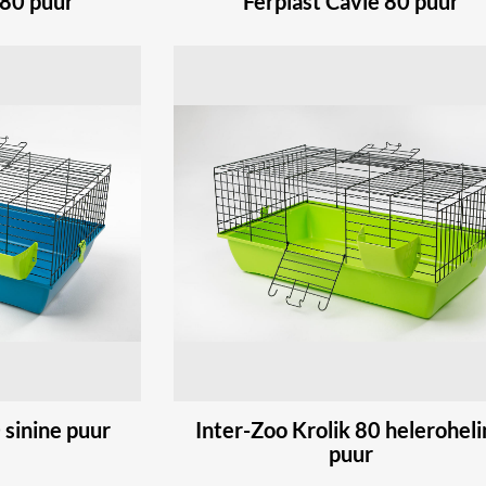
 80 puur
Ferplast Cavie 80 puur
 sinine puur
Inter-Zoo Krolik 80 helerohel
puur