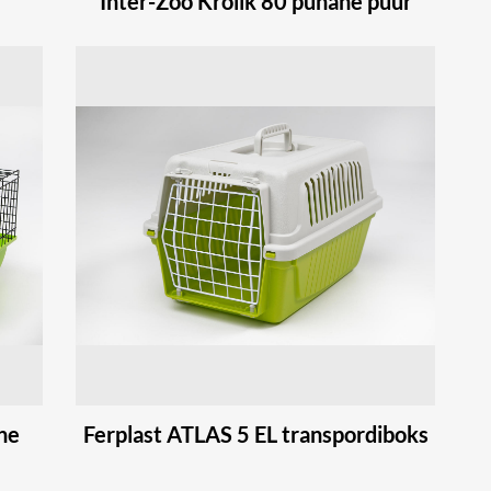
Inter-Zoo Krolik 80 punane puur
ine
Ferplast ATLAS 5 EL transpordiboks