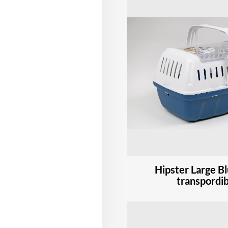
Hipster Large B
transpordi