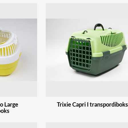
no Large
Trixie Capri I transpordiboks
boks