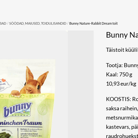
/
/
UBAD
SÖÖDAD, MAIUSED, TOIDULISANDID
Bunny Nature-Rabbit Dream toit
Bunny Na
Täistoit küüli
Tootja: Bunn
Kaal: 750 g
10,93 eur/kg
KOOSTIS: Roh
saksa raihein
metsnurmikas,
kastevars, päi
raudrohuekstr