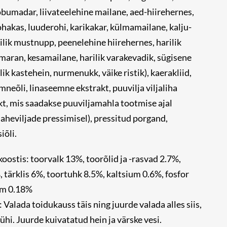
bumadar, liivateelehine mailane, aed-hiirehernes,
hakas, luuderohi, karikakar, külmamailane, kalju-
rilik mustnupp, peenelehine hiirehernes, harilik
dmaran, kesamailane, harilik varakevadik, sügisene
ik kastehein, nurmenukk, väike ristik), kaerakliid,
mneõli, linaseemne ekstrakt, puuvilja viljaliha
kt, mis
saadakse puuviljamahla tootmise ajal
aheviljade pressimisel), pressitud porgand,
iõli.
koostis: toorvalk 13%, toorõlid ja -rasvad 2.7%,
 tärklis 6%, toortuhk 8.5%, kaltsium 0.6%, fosfor
um 0.18%
 Valada toidukauss täis ning juurde valada alles siis,
tühi. Juurde kuivatatud hein ja värske vesi.