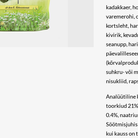
kadakkaer, ho
varemerohi, o
kortsleht, ha
kivirik, keva
seanupp, haril
päevalillesee
(kõrvalprodu
suhkru- või m
nisukliid, raps
Analüütiline 
toorkiud 21%,
0.4%, naatri
Söötmisjuhis:
kui kauss on 