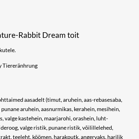
ture-Rabbit Dream toit
kutele.
y Tiereränhrung
ttaimed aasadelt (timut, aruhein, aas-rebasesaba,
, punane aruhein, aasnurmikas, kerahein, mesihein,
 valge kastehein, maarjarohi, orashein, luht-
deroog, valge ristik, punane ristik, võilillelehed,
akt, teeleht, köömen, harakputk, angervaks, harilik