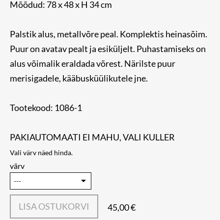
Mõõdud: 78 x 48 x H 34 cm
Palstik alus, metallvõre peal. Komplektis heinasõim.
Puur on avatav pealt ja esiküljelt. Puhastamiseks on
alus võimalik eraldada võrest. Närilste puur
merisigadele, kääbusküülikutele jne.
Tootekood: 1086-1
PAKIAUTOMAATI EI MAHU, VALI KULLER
Vali värv näed hinda.
värv
LISA OSTUKORVI
45,00 €