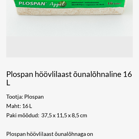
Plospan höövlilaast õunalõhnaline 16
L
Tootja: Plospan
Maht: 16 L
Paki mõõdud: 37,5 x 11,5 x 8,5 cm
Plospan höövlilaast õunalõhnaga on