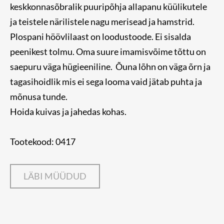
keskkonnasõbralik puuripõhja allapanu küülikutele
ja teistele närilistele nagu merisead ja hamstrid.
Plospani höövlilaast on loodustoode. Ei sisalda
peenikest tolmu. Oma suure imamisvõime tõttu on
saepuru väga hügieeniline. Õuna lõhn on väga õrn ja
tagasihoidlik mis ei sega looma vaid jätab puhta ja
mõnusa tunde.
Hoida kuivas ja jahedas kohas.
Tootekood: 0417
LÄBI MÜÜDUD