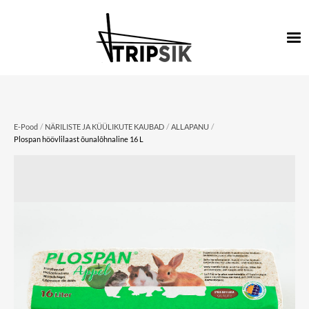
/
/
/
E-Pood
NÄRILISTE JA KÜÜLIKUTE KAUBAD
ALLAPANU
Plospan höövlilaast õunalõhnaline 16 L