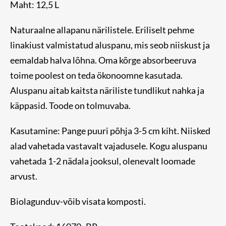
Maht: 12,5 L
Naturaalne allapanu närilistele. Eriliselt pehme
linakiust valmistatud aluspanu, mis seob niiskust ja
eemaldab halva lõhna. Oma kõrge absorbeeruva
toime poolest on teda ökonoomne kasutada.
Aluspanu aitab kaitsta näriliste tundlikut nahka ja
käppasid. Toode on tolmuvaba.
Kasutamine: Pange puuri põhja 3-5 cm kiht. Niisked
alad vahetada vastavalt vajadusele. Kogu aluspanu
vahetada 1-2 nädala jooksul, olenevalt loomade
arvust.
Biolagunduv-võib visata komposti.