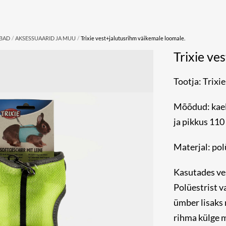
/
/
UBAD
AKSESSUAARID JA MUU
Trixie vest+jalutusrihm väikemale loomale.
Trixie ve
Tootja: Trixie
Mõõdud: kael:
ja pikkus 110
Materjal: pol
Kasutades ves
Polüestrist v
ümber lisaks 
rihma külge m