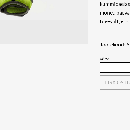
kummipaelast
mõned päevad 
tugevalt, et s
Tootekood: 
värv
LISA OST