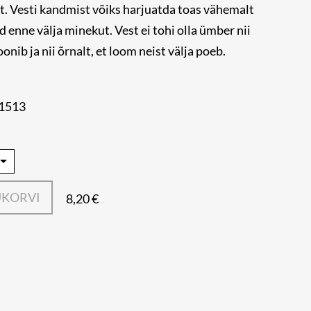
. Vesti kandmist võiks harjuatda toas vähemalt
enne välja minekut. Vest ei tohi olla ümber nii
oonib ja nii õrnalt, et loom neist välja poeb.
61513
UKORVI
8,20 €