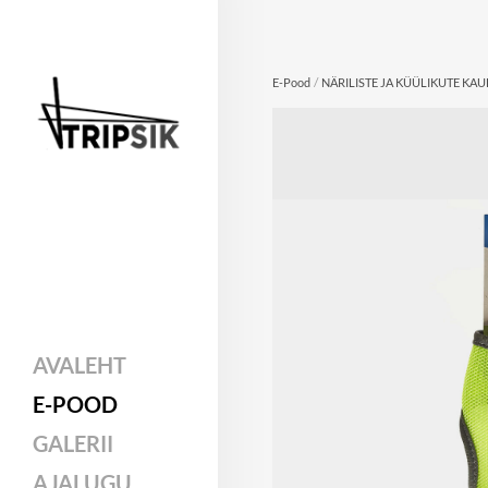
/
E-Pood
NÄRILISTE JA KÜÜLIKUTE KA
AVALEHT
E-POOD
GALERII
AJALUGU