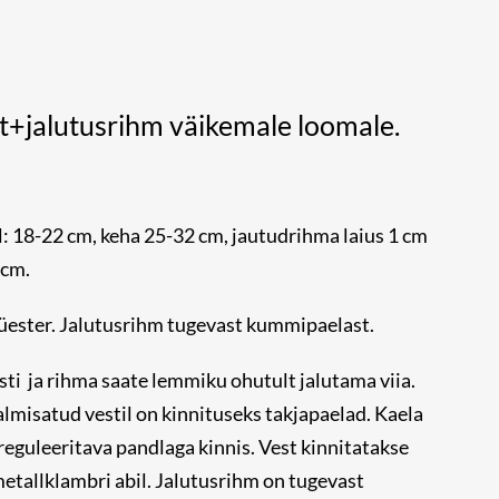
st+jalutusrihm väikemale loomale.
 18-22 cm, keha 25-32 cm, jautudrihma laius 1 cm
 cm.
üester. Jalutusrihm tugevast kummipaelast.
ti ja rihma saate lemmiku ohutult jalutama viia.
almisatud vestil on kinnituseks takjapaelad. Kaela
reguleeritava pandlaga kinnis. Vest kinnitatakse
etallklambri abil. Jalutusrihm on tugevast