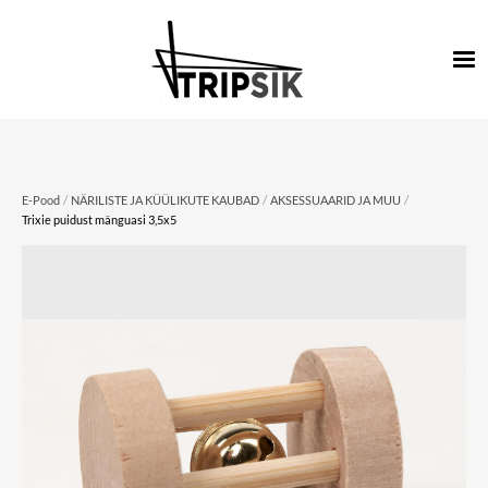
/
/
/
E-Pood
NÄRILISTE JA KÜÜLIKUTE KAUBAD
AKSESSUAARID JA MUU
Trixie puidust mänguasi 3,5x5