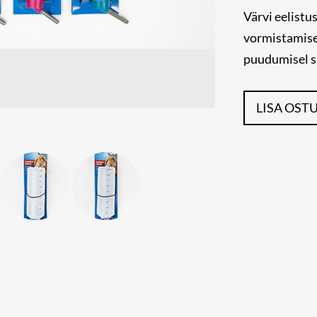
Värvi eelistu
vormistamisel
puudumisel s
LISA OST