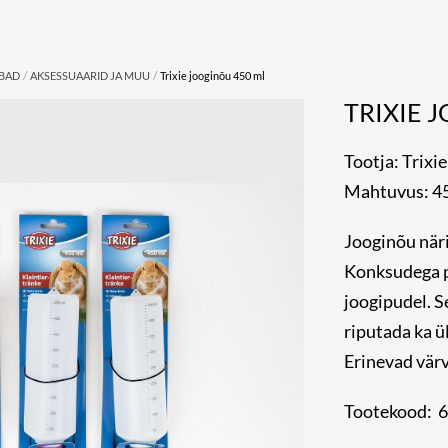
/
/
UBAD
AKSESSUAARID JA MUU
Trixie jooginõu 450 ml
TRIXIE 
Tootja: Trixie
Mahtuvus: 4
Jooginõu näri
Konksudega pu
joogipudel. S
riputada ka ü
Erinevad värv
Tootekood: 