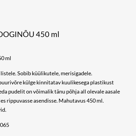
JOOGINÕU 450 ml
50 ml
listele. Sobib küülikutele, merisigadele.
urivõre külge kinnitatav kuulikesega plastikust
eda pudelit on võimalik tänu põhja all olevale aasale
les rippuvasse asendisse. Mahutavus 450 ml.
id.
6065