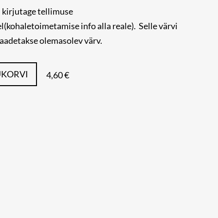
s kirjutage tellimuse
(kohaletoimetamise info alla reale). Selle värvi
aadetakse olemasolev värv.
UKORVI
4,60 €