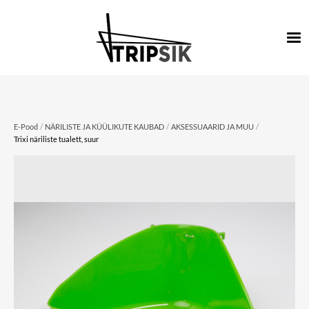
/
/
/
E-Pood
NÄRILISTE JA KÜÜLIKUTE KAUBAD
AKSESSUAARID JA MUU
Trixi näriliste tualett, suur