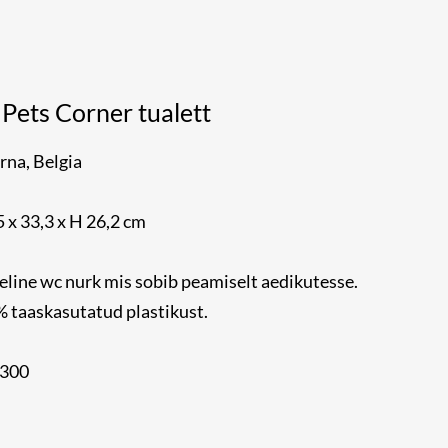
Pets Corner tualett
rna, Belgia
 x 33,3 x H 26,2 cm
ine wc nurk mis sobib peamiselt aedikutesse.
 taaskasutatud plastikust.
R300