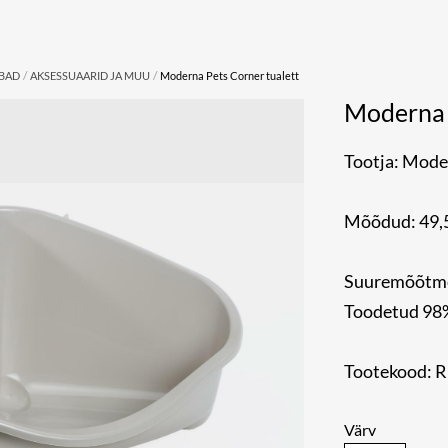
/
/
UBAD
AKSESSUAARID JA MUU
Moderna Pets Corner tualett
Moderna 
Tootja: Mode
Mõõdud: 49,5
Suuremõõtmel
Toodetud 98%
Tootekood: 
Värv