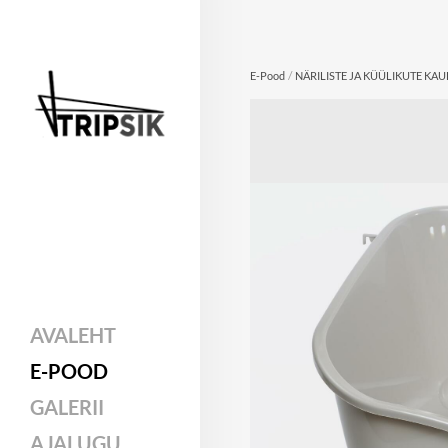
/
E-Pood
NÄRILISTE JA KÜÜLIKUTE KA
AVALEHT
E-POOD
GALERII
AJALUGU