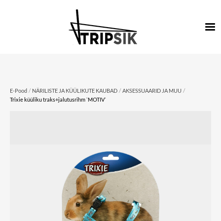
/
/
/
E-Pood
NÄRILISTE JA KÜÜLIKUTE KAUBAD
AKSESSUAARID JA MUU
Trixie küüliku traks+jalutusrihm `MOTIV`