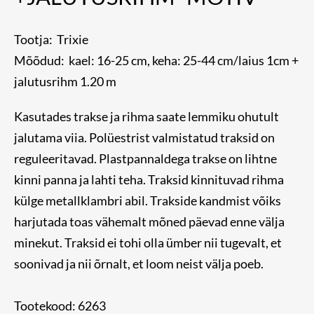
Tootja: Trixie
Mõõdud: kael: 16-25 cm, keha: 25-44 cm/laius 1cm +
jalutusrihm 1.20 m
Kasutades trakse ja rihma saate lemmiku ohutult
jalutama viia. Polüestrist valmistatud traksid on
reguleeritavad. Plastpannaldega trakse on lihtne
kinni panna ja lahti teha. Traksid kinnituvad rihma
külge metallklambri abil. Trakside kandmist võiks
harjutada toas vähemalt mõned päevad enne välja
minekut. Traksid ei tohi olla ümber nii tugevalt, et
soonivad ja nii õrnalt, et loom neist välja poeb.
Tootekood: 6263