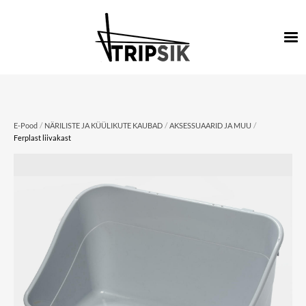
/
/
/
E-Pood
NÄRILISTE JA KÜÜLIKUTE KAUBAD
AKSESSUAARID JA MUU
Ferplast liivakast