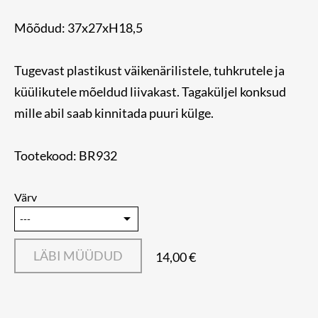
Mõõdud: 37x27xH18,5
Tugevast plastikust väikenärilistele, tuhkrutele ja
küülikutele mõeldud liivakast. Tagaküljel konksud
mille abil saab kinnitada puuri külge.
Tootekood: BR932
Värv
LÄBI MÜÜDUD
14,00 €